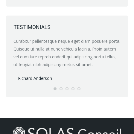
TESTIMONIALS
e porta
Curabitur pellentesque neque eget diam posuere porta.
Perspic
um
Quisque ut nulla at nunc vehicula lacinia. Proin autem
eleifen
vel eum iure repreh enderit qui adipiscing porta tellus,
ut feug
ut feugiat nibh adipiscing metus sit amet.
felis f
Richard Anderson