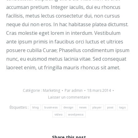
accumsan pretium. Integer iaculis, dui eu rhoncus
facilisis, metus lectus consectetur dui, non cursus
neque dui non eros. In hac habitasse platea dictumst.
Cras molestie eget lorem in interdum. Vestibulum
ante ipsum primis in faucibus orci luctus et ultrices
posuere cubilia Curae; Phasellus condimentum ipsum
nunc, eu euismod metus lacinia vitae. Sed consequat
laoreet enim, ut fringilla mauris rhoncus sit amet.
Catégorie :
Marketing
Par
admin
18 mars 2014
Laisser un commentaire
Étiquettes :
blog
business
design
news
player
post
tags
video
wordpress
Share this post