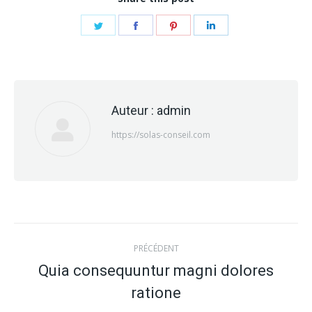
Partager
Partager
Partager
Partager
sur
sur
sur
sur
Twitter
Facebook
Pinterest
LinkedIn
Auteur :
admin
https://solas-conseil.com
Navigation
PRÉCÉDENT
article
Quia consequuntur magni dolores
Article
ratione
précédent