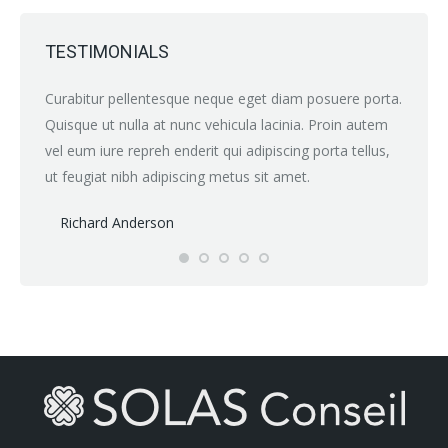
TESTIMONIALS
e porta
Curabitur pellentesque neque eget diam posuere porta.
Perspic
um
Quisque ut nulla at nunc vehicula lacinia. Proin autem
eleifen
vel eum iure repreh enderit qui adipiscing porta tellus,
ut feug
ut feugiat nibh adipiscing metus sit amet.
felis f
Richard Anderson